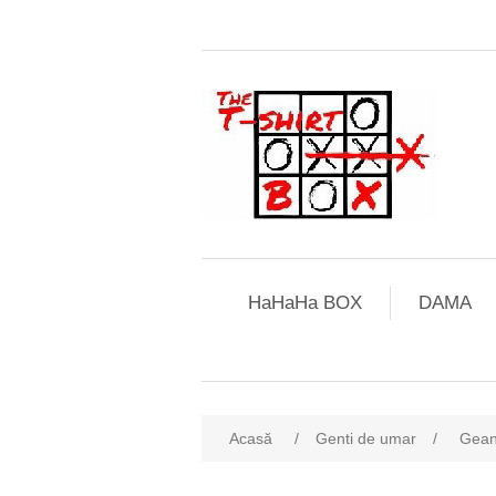
HaHaHa BOX
DAMA
Acasă
/
Genti de umar
/
Gean