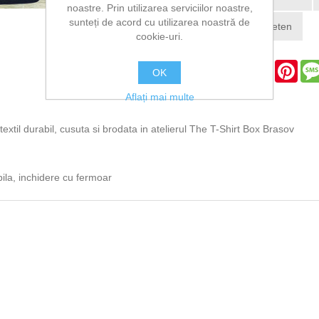
noastre. Prin utilizarea serviciilor noastre,
sunteți de acord cu utilizarea noastră de
cookie-uri.
Facebook
Twitter
WhatsApp
Messenger
Email
Pint
OK
Aflați mai multe
xtil durabil, cusuta si brodata in atelierul The T-Shirt Box Brasov
bila, inchidere cu fermoar