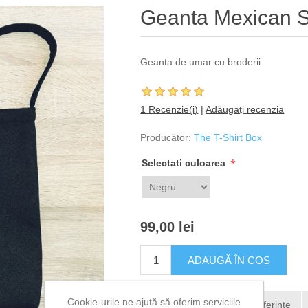
Geanta Mexican S
Geanta de umar cu broderii
1 Recenzie(i)
|
Adăugați recenzia
Producător:
The T-Shirt Box
*
Selectati culoarea
99,00 lei
Cookie-urile ne ajută să oferim serviciile