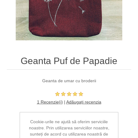
Geanta Puf de Papadie
Geanta de umar cu broderii
1 Recenzie(i)
|
Adăugați recenzia
Producător:
The T-Shirt Box
Cookie-urile ne ajută să oferim serviciile
*
Selectati culoarea
noastre. Prin utilizarea serviciilor noastre,
sunteți de acord cu utilizarea noastră de