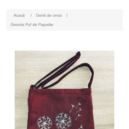
Acasă
/
Genti de umar
/
Geanta Puf de Papadie