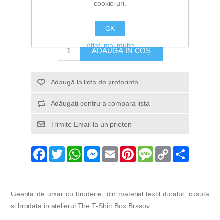
cookie-uri.
99,00 lei
OK
Aflați mai multe
Facebook
Twitter
WhatsApp
Messenger
Email
Pinterest
Message
Copy
Share
Link
Geanta de umar cu broderie, din material textil durabil, cusuta
si brodata in atelierul The T-Shirt Box Brasov