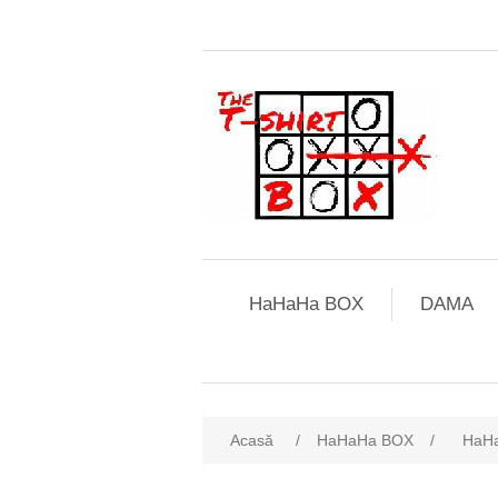
HaHaHa BOX
DAMA
Acasă
/
HaHaHa BOX
/
HaH