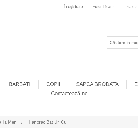
Înregistrare
Autentificare
Lista de 
BARBATI
COPII
SAPCA BRODATA
E
Contactează-ne
aHa Men
/
Hanorac Bat Un Cui