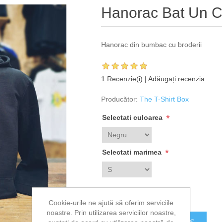
Hanorac Bat Un C
Hanorac din bumbac cu broderii
1 Recenzie(i)
|
Adăugați recenzia
Producător:
The T-Shirt Box
*
Selectati culoarea
*
Selectati marimea
165,00 lei
Cookie-urile ne ajută să oferim serviciile
noastre. Prin utilizarea serviciilor noastre,