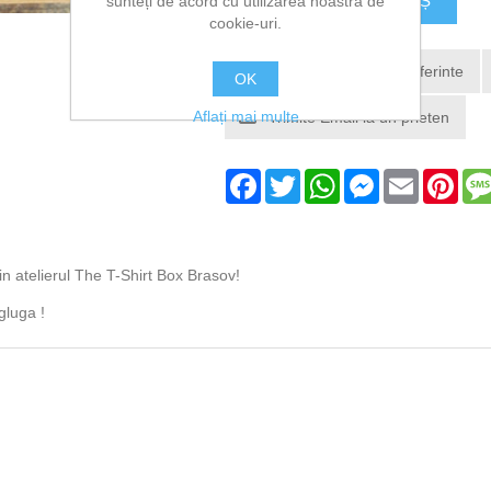
sunteți de acord cu utilizarea noastră de
cookie-uri.
OK
Aflați mai multe
Facebook
Twitter
WhatsApp
Messenger
Email
Pint
n atelierul The T-Shirt Box Brasov!
gluga !