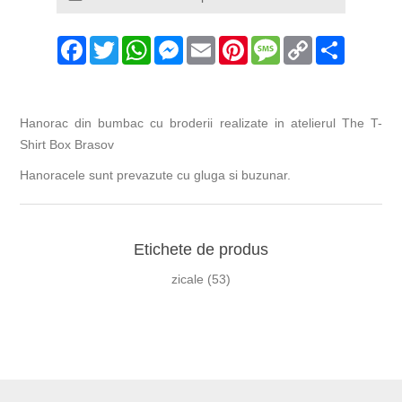
Facebook
Twitter
WhatsApp
Messenger
Email
Pinterest
Message
Copy
Share
Link
Hanorac din bumbac cu broderii realizate in atelierul The T-
Shirt Box Brasov
Hanoracele sunt prevazute cu gluga si buzunar.
Etichete de produs
zicale
(53)