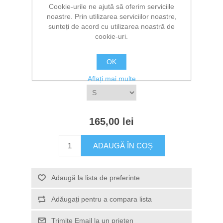
1 Recenzie(i)
|
Adăugați recenzia
Cookie-urile ne ajută să oferim serviciile
noastre. Prin utilizarea serviciilor noastre,
Producător:
The T-Shirt Box
sunteți de acord cu utilizarea noastră de
cookie-uri.
*
Selectati culoarea
OK
*
Selectati marimea
Aflați mai multe
165,00 lei