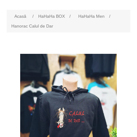
Acasă
/
HaHaHa BOX
/
HaHaHa Men
/
Hanorac Calul de Dar