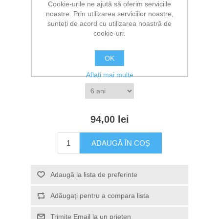
1 Recenzie(i)
|
Adăugați recenzia
Cookie-urile ne ajută să oferim serviciile
noastre. Prin utilizarea serviciilor noastre,
Producător:
The T-Shirt Box
sunteți de acord cu utilizarea noastră de
cookie-uri.
*
Selectati culoarea
OK
*
Selectati marimea
Aflați mai multe
94,00 lei