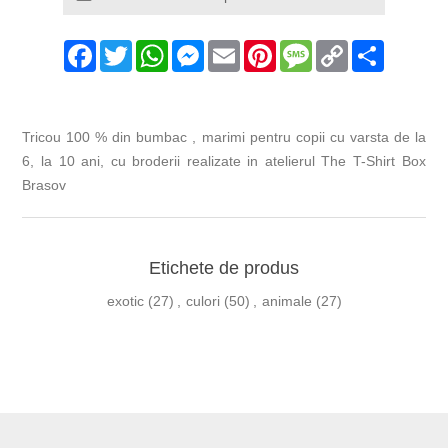
Facebook
Twitter
WhatsApp
Messenger
Email
Pinterest
Message
Copy
Share
Link
Tricou 100 % din bumbac , marimi pentru copii cu varsta de la
6, la 10 ani, cu broderii realizate in atelierul The T-Shirt Box
Brasov
Etichete de produs
exotic
(27)
,
culori
(50)
,
animale
(27)