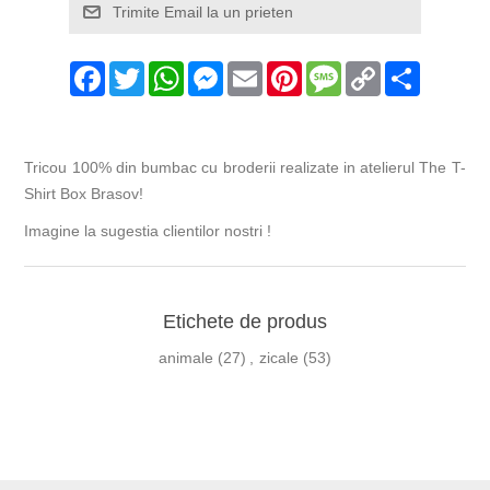
Facebook
Twitter
WhatsApp
Messenger
Email
Pinterest
Message
Copy
Share
Link
Tricou 100% din bumbac cu broderii realizate in atelierul The T-
Shirt Box Brasov!
Imagine la sugestia clientilor nostri !
Etichete de produs
animale
(27)
,
zicale
(53)