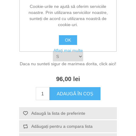
Fii primul care revizuiește acest produs
Cookie-urile ne ajută să oferim serviciile
noastre. Prin utilizarea serviciilor noastre,
Producător:
The T-Shirt Box
sunteți de acord cu utilizarea noastră de
*
cookie-uri.
Selectati culoarea
OK
*
Selectati marimea
Aflați mai multe
Daca nu sunteti sigur de marimea dorita,
click aici!
96,00 lei