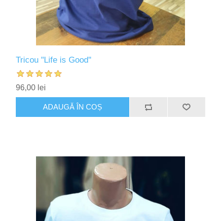
Tricou ''Life is Good''
96,00 lei